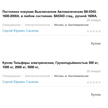
Постоянно покупаю Выключатели Автоматические ВА-5343.
1600-2000А. в любом состояние. ВА5343 стац., ручной 1600А.
2000А. ВА5343 стац., электопривод 1600А. 2000А. ВА5343
26 января
выдвижной, ручной 1600А. 2000А. ВА5343 выдвижной,
Оборудование
/
Электротехническое
/
Москва, м. Кантемировская
электропривод 1600А. 2000А.
Сергей Юревич Сахипов
Куплю
Куплю Тельферы электрические, Грузоподъёмностью 500 кг,
1000 кг, 2000 кг, 5000 кг,
26 января
Оборудование
/
Электротехническое
/
Москва, м. Кантемировская
Сергей Юревич Сахипов
Куплю