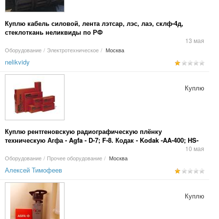
Куплю кабель силовой, лента лэтсар, лэс, лаэ, склф-4д,
стеклоткань неликвиды по РФ
13 мая
Оборудование
/
Электротехническое
/
Москва
nelikvidy
Куплю
Куплю рентгеновскую радиографическую плёнку
техническую Агфа - Agfa - D-7; F-8. Кодак - Kodak -AA-400; HS-
800. Усиливающие экраны NDT 1200.RCF. Cawo. Koyko
10 мая
Оборудование
/
Прочее оборудование
/
Москва
Алексей Тимофеев
Куплю