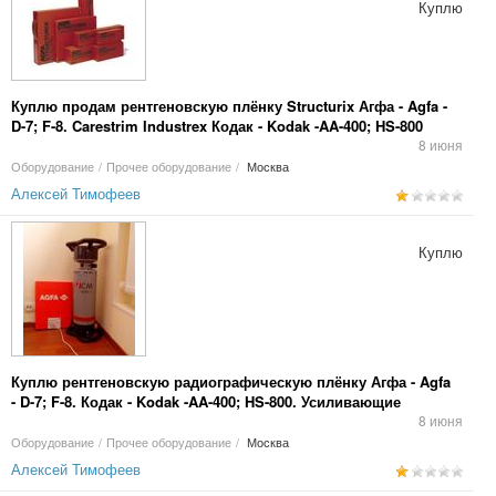
Куплю
Куплю продам рентгеновскую плёнку Structurix Агфа - Agfa -
D-7; F-8. Carestrim Industrex Кодак - Kodak -AA-400; HS-800
8 июня
Оборудование
/
Прочее оборудование
/
Москва
Алексей Тимофеев
Куплю
Куплю рентгеновскую радиографическую плёнку Агфа - Agfa
- D-7; F-8. Кодак - Kodak -AA-400; HS-800. Усиливающие
экраны RCF. Okamoto. УПВ.СМП.
8 июня
Оборудование
/
Прочее оборудование
/
Москва
Алексей Тимофеев