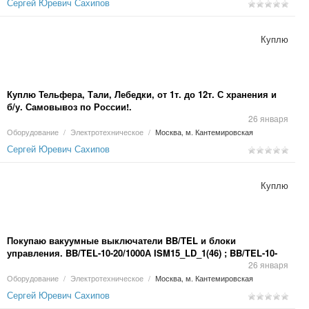
Сергей Юревич Сахипов
Куплю
Куплю Тельфера, Тали, Лебедки, от 1т. до 12т. С хранения и
б/у. Самовывоз по России!.
26 января
Оборудование
/
Электротехническое
/
Москва, м. Кантемировская
Сергей Юревич Сахипов
Куплю
Покупаю вакуумные выключатели BB/TEL и блоки
управления. BB/TEL-10-20/1000А ISM15_LD_1(46) ; BB/TEL-10-
20/1000А ISM15_LD_1(48) ; BB/TEL-10-31. 5/1600А и 2000А
26 января
ISM15_SHELL_1; BB/TEL-10-31. 5/1600А и 2000А
Оборудование
/
Электротехническое
/
Москва, м. Кантемировская
ISM15_SHELL_2;
Сергей Юревич Сахипов