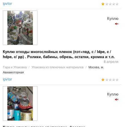
ipvtor
Куплю
Куплю отходы многослойных пленок (пэт+пвд, с / ldpe, c /
hdpe, c/ pp) . Ролики, бабины, обрезь, остатки, кромка и т.п.
8 апреля
Тара и Упаковка
/
Упаковка из пленочных материалов
/
Москва, м.
Авиамоторная
ipvtor
Куплю