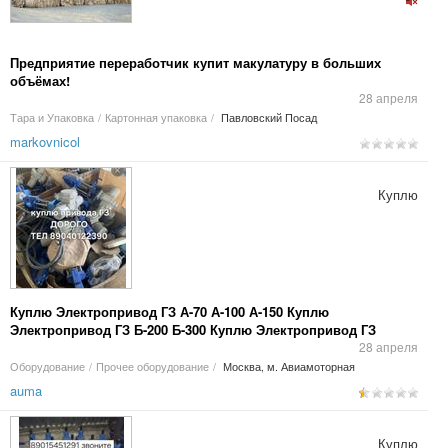
Предприятие переработчик купит макулатуру в больших
объёмах!
28 апреля
Тара и Упаковка
/
Картонная упаковка
/
Павловский Посад
markovnicol
Куплю
Куплю Электропривод ГЗ А-70 А-100 А-150 Куплю
Электропривод ГЗ Б-200 Б-300 Куплю Электропривод ГЗ
В-600 В-900 Куплю Электропривод ГЗ Д
28 апреля
Оборудование
/
Прочее оборудование
/
Москва, м. Авиамоторная
auma
Куплю