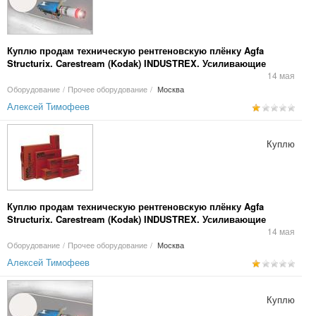
Куплю продам техническую рентгеновскую плёнку Agfa
Structurix. Carestream (Kodak) INDUSTREX. Усиливающие
экраны.
14 мая
Оборудование
/
Прочее оборудование
/
Москва
Алексей Тимофеев
Куплю
Куплю продам техническую рентгеновскую плёнку Agfa
Structurix. Carestream (Kodak) INDUSTREX. Усиливающие
экраны RCF, NDT 1200, УПВ2.
14 мая
Оборудование
/
Прочее оборудование
/
Москва
Алексей Тимофеев
Куплю