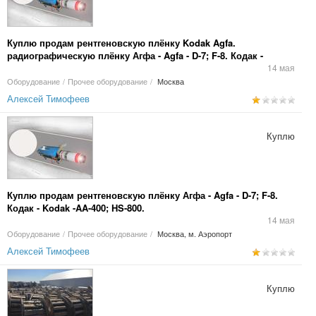
Куплю продам рентгеновскую плёнку Kodak Agfa.
радиографическую плёнку Агфа - Agfa - D-7; F-8. Кодак -
Kodak -AA-400; HS-800. Усиливающие экраны RCF, NDT 1200,
14 мая
УПВ2.
Оборудование
/
Прочее оборудование
/
Москва
Алексей Тимофеев
Куплю
Куплю продам рентгеновскую плёнку Агфа - Agfa - D-7; F-8.
Кодак - Kodak -AA-400; HS-800.
14 мая
Оборудование
/
Прочее оборудование
/
Москва, м. Аэропорт
Алексей Тимофеев
Куплю