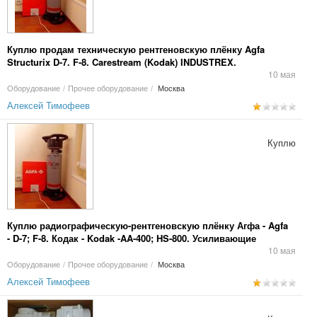
Куплю продам техническую рентгеновскую плёнку Agfa
Structurix D-7. F-8. Carestream (Kodak) INDUSTREX.
Усиливающие экраны.
10 мая
Оборудование
/
Прочее оборудование
/
Москва
Алексей Тимофеев
Куплю
Куплю радиографическую-рентгеновскую плёнку Агфа - Agfa
- D-7; F-8. Кодак - Kodak -AA-400; HS-800. Усиливающие
экраны RCF, NDT 1200, УПВ-2.
10 мая
Оборудование
/
Прочее оборудование
/
Москва
Алексей Тимофеев