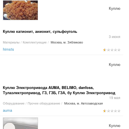
Куплю
Куплю катионит, анионит, сульфоуголь
3 июня
Материалы
/
Комплектующие
/
Москва, м. Зябликово
himsts
Куплю
Куплю Электропривода AUMA, BELIMO, danfoss,
Тулаэлектропривод, ГЗ, ГЗБ, ГЗА, бу Куплю Электропривод
Auma
19 мая
Оборудование
/
Прочее оборудование
/
Москва, м. Автозаводская
auma
Куплю