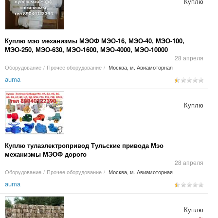
Куплю
Куплю мэо механизмы МЭОФ МЭО-16, МЭО-40, МЭО-100,
МЭО-250, МЭО-630, МЭО-1600, МЭО-4000, МЭО-10000
Сотрудничество с ТК (Энергия, ПЭК, Деловые Линии и
28 апреля
любые другие) ; Наличный и Безналичный способы оплаты!
Оборудование
/
Прочее оборудование
/
Москва, м. Авиамоторная
Работаем По Всей России; Пришлите фото - п
auma
Куплю
Куплю тулаэлектропривод Тульские привода Мэо
механизмы МЭОФ дорого
28 апреля
Оборудование
/
Прочее оборудование
/
Москва, м. Авиамоторная
auma
Куплю