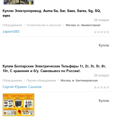
Куплю Электропривод. Auma Sa, Sar, Saex, Sarex, Sg, SQ,
sqex
26 января
Оборудование
/
Отопительное и насосное
/
Москва, м. Авиамоторная
zaporm263
Куплю
Купим Болгарские Электрические Тельферы 1т, 2т, 3т, 5т, 8т,
10т, С хранения и б/у. Самовывоз по России!.
26 января
Оборудование
/
Прочее оборудование
/
Москва, м. Кантемировская
Сергей Юревич Сахипов
Куплю