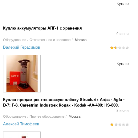
Куплю
Куплю аккумуляторы АПГ-1 с хранения
9 июня
Оборудование
/
Отопительное и насосное
/
Москва
Валерий Герасимов
Куплю
Куплю продам рентгеновскую плёнку Structurix Агфа - Agfa -
D-7; F-8. Carestrim Industrex Кодак - Kodak -AA-400; HS-800.
8 июня
Оборудование
/
Прочее оборудование
/
Москва
Алексей Тимофеев