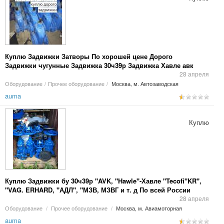
Куплю Задвижки Затворы По хорошей цене Дорого
Задвижки чугунные Задвижка 30ч39р Задвижка Хавле авк
Затворы Краны
28 апреля
Оборудование
/
Прочее оборудование
/
Москва, м. Автозаводская
auma
Куплю
Куплю Задвижки бу 30ч39р "AVK, "Hawle"-Хавле "Tecofi"KR",
"VAG. ERHARD, "АДЛ", "МЗВ, МЗВГ и т. д По всей России
самовывозом работаем Состояния
28 апреля
Оборудование
/
Прочее оборудование
/
Москва, м. Авиамоторная
auma