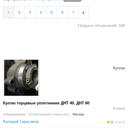
1
2
3
4
5
6
7
Найдено объявлений: 926
Куплю
Куплю торцевые уплотнения ДНТ 40, ДНТ 60
9 июня
Оборудование
/
Отопительное и насосное
/
Москва
Валерий Герасимов