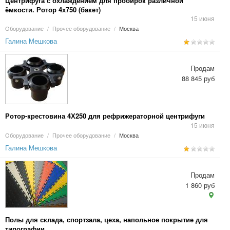
Центрифуга с охлаждением для пробирок различной
ёмкости. Ротор 4х750 (бакет)
15 июня
Оборудование
/
Прочее оборудование
/
Москва
Галина Мешкова
Продам
88 845 руб
Ротор-крестовина 4Х250 для рефрижераторной центрифуги
15 июня
Оборудование
/
Прочее оборудование
/
Москва
Галина Мешкова
Продам
1 860 руб
Полы для склада, спортзала, цеха, напольное покрытие для
типографии