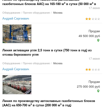
3
3
газобетонных блоков AAC) на 165-180 м
в сутки (50 000 м
в
год)
17 июня
Оборудование
/
Прочее оборудование
/
Москва
Андрей Сергеевич
Продам
49 500 000 руб
Линия активации угля 2,5 тонн в сутки (750 тонн в год) из
отсева березового угля
17 июня
Оборудование
/
Прочее оборудование
/
Москва
Андрей Сергеевич
Продам
275 000 000 руб
Линия по производству автоклавных газобетонных блоков
3
3
(AAC) на 650-700 м
в сутки (200 000 м
в год)