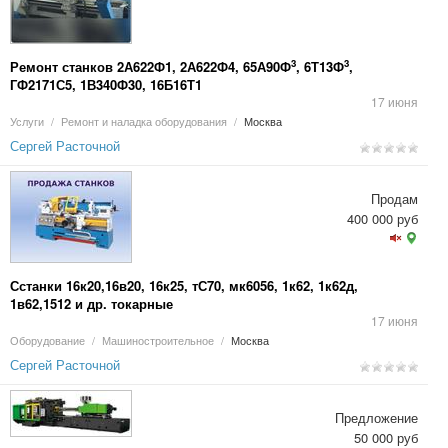
3
3
Ремонт станков 2А622Ф1, 2А622Ф4, 65А90Ф
, 6Т13Ф
,
ГФ2171С5, 1В340Ф30, 16Б16Т1
17 июня
Услуги
/
Ремонт и наладка оборудования
/
Москва
Сергей Расточной
Продам
400 000 руб
Сстанки 16к20,16в20, 16к25, тС70, мк6056, 1к62, 1к62д,
1в62,1512 и др. токарные
17 июня
Оборудование
/
Машиностроительное
/
Москва
Сергей Расточной
Предложение
50 000 руб