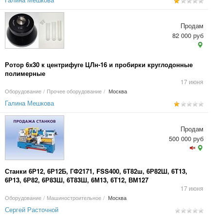
Продам
82 000 руб
Ротор 6х30 к центрифуге ЦЛн-16 и пробирки круглодонные
полимерные
17 июня
Оборудование
/
Прочее оборудование
/
Москва
Галина Мешкова
Продам
500 000 руб
Станки 6Р12, 6Р12Б, ГФ2171, FSS400, 6Т82ш, 6Р82Ш, 6Т13,
6Р13, 6Р82, 6Р83Ш, 6Т83Ш, 6М13, 6Т12, ВМ127
17 июня
Оборудование
/
Машиностроительное
/
Москва
Сергей Расточной