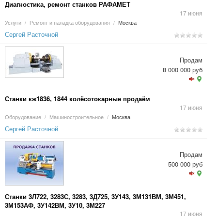
Диагностика, ремонт станков РАФАМЕТ
17 июня
Услуги
/
Ремонт и наладка оборудования
/
Москва
Сергей Расточной
Продам
8 000 000 руб
Станки кж1836, 1844 колёсотокарные продаём
17 июня
Оборудование
/
Машиностроительное
/
Москва
Сергей Расточной
Продам
500 000 руб
Станки 3Л722, 3283С, 3283, 3Д725, 3У143, 3М131ВМ, 3М451,
3М153АФ, 3У142ВМ, 3У10, 3М227
17 июня